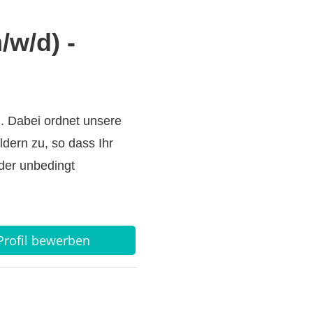
/w/d) -
. Dabei ordnet unsere
dern zu, so dass Ihr
der unbedingt
-Profil bewerben