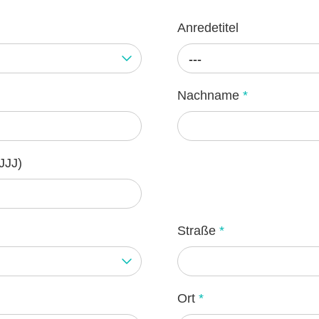
Anredetitel
---
Nachname
*
JJJ)
Straße
*
Ort
*